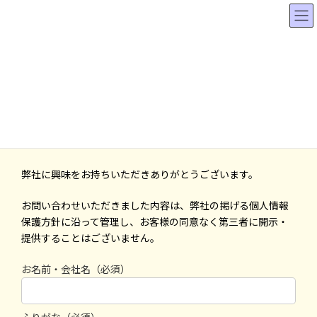
コ
ナ
ン
ビ
テ
ゲ
ン
ー
ツ
シ
へ
ョ
お問い合わせ
ス
ン
キ
に
ッ
移
プ
動
春日井の訪問介護事業所 さんずビーイング
お問い合わせ
弊社に興味をお持ちいただきありがとうございます。
お問い合わせいただきました内容は、弊社の掲げる個人情報
保護方針に沿って管理し、お客様の同意なく第三者に開示・
提供することはございません。
お名前・会社名（必須）